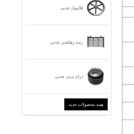
فلایویل چدنی
رنده زهکشی چدنی
درام ترمز چدنی
همه محصولات جدید