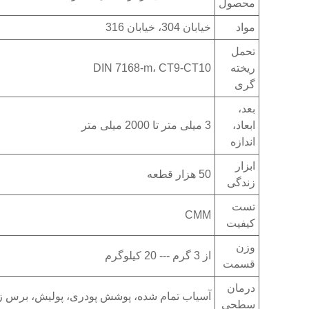
محصول
مواد
خیابان 304، خیابان 316
تحمل
ریخته
DIN 7168-m، CT9-CT10
گری
بعد،
ابعاد،
3 میلی متر تا 2000 میلی متر
اندازه
ابزار
50 هزار قطعه
زندگی
تست
CMM
کیفیت
وزن
از 3 گرم --- 20 کیلوگرم
قسمت
درمان
آسیاب تمام شده، پوشش پودری، پولیش، برس ز
سطحی