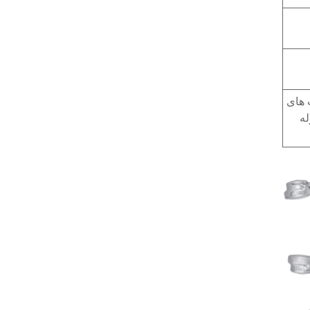
 های
له