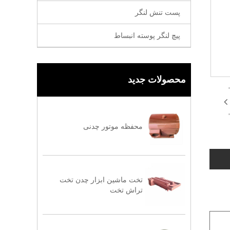
پست تنش لنگر
پیچ لنگر پوسته انبساط
محصولات جدید
محفظه موتور چدنی
تخت ماشین ابزار چدن تخت
تراش تخت