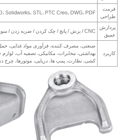
فرمت
utoCAD، Solidworks، STL، PTC Creo، DWG، PDF
طراحی
پردازش
CNC / برش / پانچ / چک کردن / ضربه زدن / سوراخکاری / فرز
عمیق
صنعتی، مصرف کننده، فرآوری مواد غذایی، حمل و
کاربرد
بهداشتی، مخابرات، مکانیکی، تصفیه آب، لوازم خ
کشی، نظارت، پمپ ها، دریایی، موتورها، چرخ دنده ها، برچسب های RFID، 