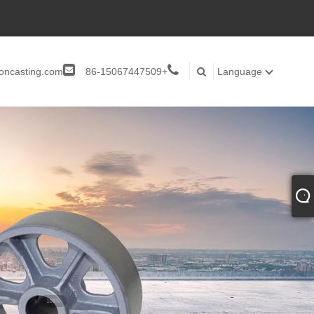
roncasting.com
+86-15067447509
Language